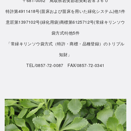
〒681-0052 鳥取県岩美郡岩美町岩常３６０
特許第4911418号(苗床および苗床を用いた緑化システム)他1件
意匠第1397102号(緑化用袋)商標第6125712号(常緑キリンソウ
袋方式®)他5件
「常緑キリンソウ袋方式（特許・商標・品種登録）のトリプル
知財」
TEL/0857-72-0087 FAX/0857-72-0341