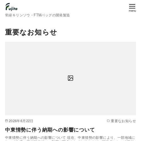
常緑キリンソウ・FTMバッグの開発製造
コ
重要なお知らせ
ン
テ
ン
ツ
へ
移
動
2026年6月22日
重要なお知らせ
中東情勢に伴う納期への影響について
中東情勢に伴う納期への影響について 現在、中東情勢の影響により、一部地域に