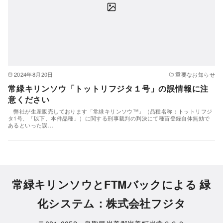
2024年8月20日
重要なお知らせ
常緑キリンソウ「トットリフジタ１号」の誤情報に注
意ください
弊社が生産販売しております「常緑キリンソウ™」（品種名称：トットリフジ
タ1号、「以下、本件品種」）に関する刑事裁判の判決にて種苗登録自体無効で
あるといった誤…
常緑キリンソウとFTMバックによる 緑
化システム：株式会社フジタ